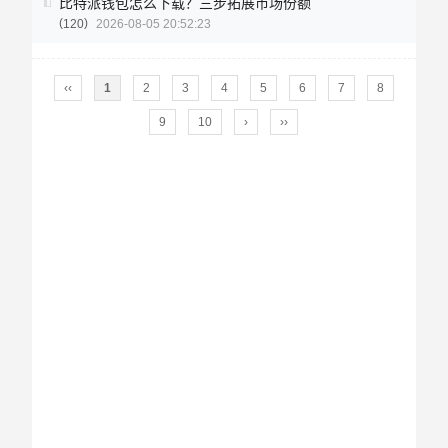
比特派钱包怎么下载？三步拓展市场份额
120
2026-08-05 20:52:23
‹‹
1
2
3
4
5
6
7
8
9
10
›
››