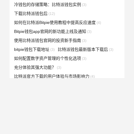
冷钱包的存储策略：比特派钱包实例
(3)
下载比特派钱包后
(12)
如何在比特派Bitpie使用教程中提高反应速度
(4)
Bitpie钱包app官网的新功能上线及通知
(3)
使用比特派钱包官网的投资新手指南
(3)
bitpie钱包下载地址
比特派钱包最新版本下载后
(3)
(3)
如何配置数字资产管理的个性化选项
(3)
充分体验其强大功能？
(3)
比特派官方下载的用户体验与市场影响力
(4)
用户指南：如何通过bitpie比特派钱包安卓官网实现安全
交易？
(3)
比特派钱包app官方下载中文版的加密安全措施
(3)
站点信息