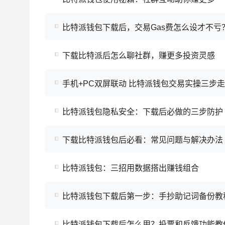
比特派钱包下载后，交易Gas费怎么设才不亏
下载比特派后怎么聊社群，赚更多投资灵感
手机+PC双屏联动 比特派钱包交易实操三步
比特派钱包隐私安全：下载后必做的三步防护
下载比特派钱包后必看：常见问题与解决办法
比特派钱包：三招用数据搭出赚钱组合
比特派钱包下载后第一步：手抄助记词备份教
比特派钱包下载后怎么用？投票和反馈功能教