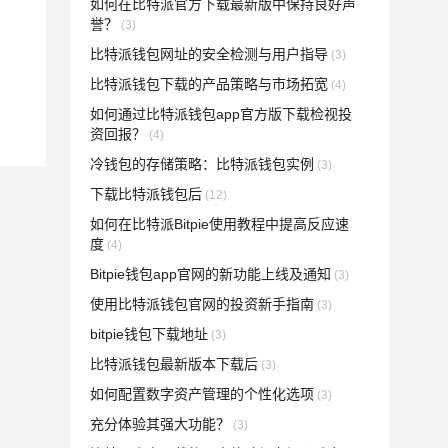
如何在比特派官方下载最新版中保持良好声
誉？
(3)
比特派钱包网址的安全检测与用户指导
(3)
比特派钱包下载的产品策略与市场拓宽
(4)
如何通过比特派钱包app官方版下载检视投
资回报？
(4)
冷钱包的存储策略：比特派钱包实例
(3)
下载比特派钱包后
(12)
如何在比特派Bitpie使用教程中提高反应速
度
(4)
Bitpie钱包app官网的新功能上线及通知
(3)
使用比特派钱包官网的投资新手指南
(3)
bitpie钱包下载地址
(3)
比特派钱包最新版本下载后
(3)
如何配置数字资产管理的个性化选项
(3)
充分体验其强大功能？
(3)