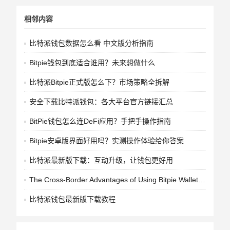
倘若你发觉钱包提示版本已然过期,那么建议你
相邻内容
即刻予以升级, 切莫待到资产蒙受损失随后才追悔
比特派钱包数据怎么看 中文版分析指南
不迭。
Bitpie钱包到底适合谁用？未来想做什么
只有守住域名核对这道防线, 同时守住校验码
比特派Bitpie正式版怎么下？市场策略全拆解
验证这道防线, 并且守住双重认证这道防线, 比特派
安全下载比特派钱包：各大平台官方链接汇总
官网钱包的下载和使用才能够做到真正安心。安全
BitPie钱包怎么连DeFi应用？手把手操作指南
习惯相比于工具本身更加重要, 不要给诈骗留下可
Bitpie安卓版界面好用吗？实测操作体验给你答案
乘之机。
比特派最新版下载：互动升级，让钱包更好用
Bitpie 全球领先多链钱包
版权声明：以上内容作者已申请
The Cross-Border Advantages of Using Bitpie Wallet Bitpie钱包跨境支付到底有多好用
原创保护，未经允许不得转载，侵权必究！授权事宜、对
比特派钱包最新版下载教程
本内容有异议或投诉，敬请联系网站管理员，我们将尽快
回复您，谢谢合作！