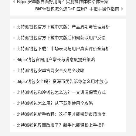
Bitpie安卓版界面好用吗？实测操作体验给你答案
BitPie钱包怎么连DeFi应用？手把手操作指南
执行完安装流程之后,要在最先到来的那个时间
立马开启双重校验。就支持那谷歌验证器还有硬件
比特派钱包官方下载中文版：产品周期与管理解析
密钥
比特派钱包官网安全性分析：安心下载
, 在完
比特派钱包官方下载中文版后如何获取用户反馈
成绑定动作之后, 就算密码很倒霉地泄露出去了, 黑
比特派钱包下载：市场表现与用户真实评价全解析
客也是没办法登录账户的。有好多用户因为想着省
Bitpie钱包官网用户增长与满意度提升策略
事而越过这一关键环节步骤, 最后的结果就是把自
比特派钱包安卓官网安全交易全攻略
己弄成了特别容易被盗的高风险群体。
Bitpie钱包安全吗？资深币民告诉你怎么用才放心
对比特派而言, 依据较为固定的周期针对客户
比特派钱包和冷钱包怎么选？一文讲清保管方式
端予以检验更新, 这有着相当关键的意义。通过官
比特派钱包怎么用？从下载到使用全攻略
方所提供的渠道, 比特派会在时间上展现出及时性
比特派钱包新手教程：这样用才能带动市场热度
地去推送安全补丁 凭借, 这样做能够将那些已经被
比特派钱包界面改版了？新手也能轻松上手操作
知晓的漏洞给修复好。