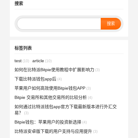
搜索
标签列表
test
article
(10)
(10)
如何在比特派Bitpie使用教程中扩展影响力
(3)
下载比特派钱包app后
(4)
苹果用户如何高效使用Bitpie钱包APP
(3)
Bitpie 交易所和其他交易所的比较分析
(4)
如何通过比特派钱包app官方下载最新版本进行外汇交
易？
(3)
Bitpie钱包：苹果用户的投资新选择
(4)
比特派安卓版下载的用户支持与应用提升
(3)