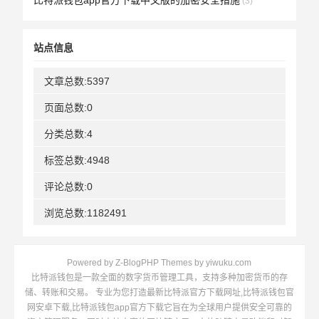
比特派钱包app官方下载中文版的加密安全措施
(3)
站点信息
文章总数:5397
页面总数:0
分类总数:4
标签总数:4948
评论总数:0
浏览总数:1182491
Powered by
Z-BlogPHP
Themes by
yiwuku.com
比特派钱包是一款全面的数字货币管理工具，支持多种加密货币的存
储、转账和交易。 专业为您打造最新比特派官方下载网址,比特派钱包官
网安卓下载,比特派钱包app官方下载它旨在为全球用户提供安全可靠的