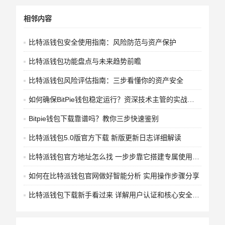
相邻内容
是否借助合规数字工具做过具备正向社会价值
的微小之事，有的话在评论区分享经历，欢迎这么
比特派钱包安全使用指南：风险防范与资产保护
做。
比特派钱包功能盘点与未来趋势前瞻
比特派钱包风险评估指南：三步看懂你的资产安全
Bitpie 全球领先多链钱包
版权声明：以上内容作者已申请
原创保护，未经允许不得转载，侵权必究！授权事宜、对
如何确保BitPie钱包稳定运行？资深技术主管的实战指南
本内容有异议或投诉，敬请联系网站管理员，我们将尽快
Bitpie钱包下载靠谱吗？教你三步快速鉴别
回复您，谢谢合作！
比特派钱包5.0版官方下载 新版更新日志详细解读
比特派钱包官方地址怎么找 一步步靠它搭建专属使用信任机制
如何在比特派钱包官网做好智能分析 实用操作步骤分享
比特派钱包下载新手看过来 详解用户认证和核心安全机制