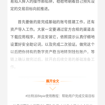
易陷入掉入的操作那陷阱，稳稳地朝着自己预先设
定的交易目标向前推进。
首先要做的是完成基础的账号搭建工作，还有
资产导入工作。大家一定要通过官方合规的渠道去
下载应用程序，并且安装它，依照提示认真仔细地
设置好安全助记词，以及完成二次验证。做完这个
以后把你持有的数字资产稳当地转到钱包账户，等
链上确认做完过后，就开启后续交易的基础准备工
作。
展开全文
READ MORE
比特派Bitpie使用教程：帮助用户完成交易目标