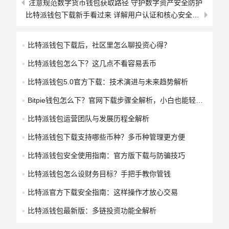
注意规范数字货币钱包获取路径 守护数字资产安全防护
比特派钱包下载新手看过来 详解用户认证和核心安全机制
进入交易板块，这是第二步，要完成订单提
比特派钱包下载后，社区里怎么聊投资心得？
交。大家需按需选取想要交易的币种对，要确认实
比特派钱包怎么下？这几点不看容易丢币
时盘面显示的合理价格，填写好对应交易数量之
比特派钱包5.0官方下载：技术演进与未来趋势解析
后，还要二次核验所有信息比特派Bitpie使用教程
手把手带你高效完成数字资产交易目标，确认无误
Bitpie钱包怎么下？官网下载步骤全解析，小白也能轻松上手
后才能提交订单，接着等待链上节点完成数据校
比特派钱包运营团队与发展历程全解析
验，以及交易全网确认。
比特派钱包下载支持哪些币种？多币种管理更方便
比特派钱包安全使用指南：官方版下载与防骗技巧
完成第三步交易之后，要做好后续资产的应收
比特派钱包怎么设财务目标？手把手教你管钱
以及安全方面的审核查实工作了在那之后，大家需
比特派官方下载安全指南：这样操作才放心交易
要及时去核对钱包里边资产的余额变动状况，还能
够自身把完成交易之后的资产转至安全的存储账户
比特派钱包最新版：多链投资功能全解析
当中，定期到系统内部去进行私钥以及助记词的核